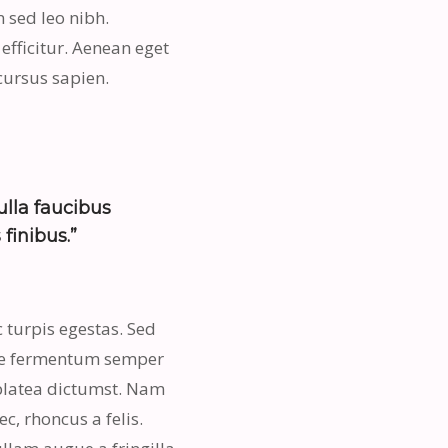
 sed leo nibh.
efficitur. Aenean eget
cursus sapien.
Nulla faucibus
finibus.”
 turpis egestas. Sed
ugue fermentum semper
e platea dictumst. Nam
c, rhoncus a felis.