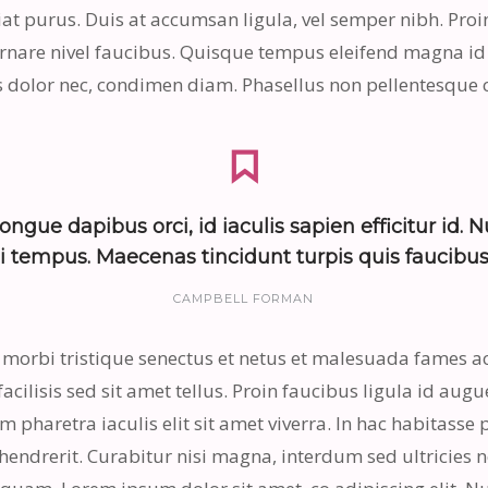
iat purus. Duis at accumsan ligula, vel semper nibh. Proin
rnare nivel faucibus. Quisque tempus eleifend magna id 
s dolor nec, condimen diam. Phasellus non pellentesque 
ongue dapibus orci, id iaculis sapien efficitur id. 
i tempus. Maecenas tincidunt turpis quis faucibus 
CAMPBELL FORMAN
 morbi tristique senectus et netus et malesuada fames ac
 facilisis sed sit amet tellus. Proin faucibus ligula id a
um pharetra iaculis elit sit amet viverra. In hac habitass
endrerit. Curabitur nisi magna, interdum sed ultricies ne