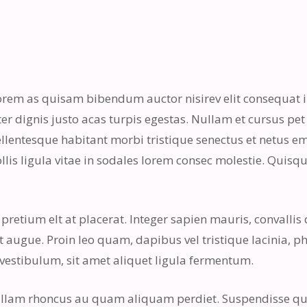
lorem as quisam bibendum auctor nisirev elit consequat i
ter dignis justo acas turpis egestas. Nullam et cursus pe
ellentesque habitant morbi tristique senectus et netus 
lis ligula vitae in sodales lorem consec molestie. Quisque 
 pretium elt at placerat. Integer sapien mauris, convallis 
augue. Proin leo quam, dapibus vel tristique lacinia, ph
 vestibulum, sit amet aliquet ligula fermentum.
Nullam rhoncus au quam aliquam perdiet. Suspendisse q