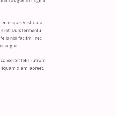
llam augue a fringilla
r eu neque. Vestibulu
d erat. Duis fermentu
elis nisi facilmi, nec
us augue.
 consectet felis rutrum
 aliquam diam laoreet.