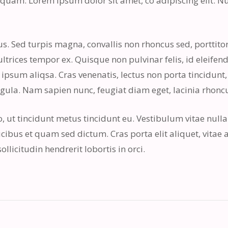
quam. Lorem ipsum dolor sit amet, co adipiscing elit. Nu
us. Sed turpis magna, convallis non rhoncus sed, porttito
trices tempor ex. Quisque non pulvinar felis, id eleifen
 ipsum aliqsa. Cras venenatis, lectus non porta tincidunt, f
gula. Nam sapien nunc, feugiat diam eget, lacinia rhonc
, ut tincidunt metus tincidunt eu. Vestibulum vitae nulla
ibus et quam sed dictum. Cras porta elit aliquet, vitae
ollicitudin hendrerit lobortis in orci.