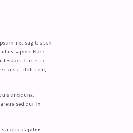
psum, nec sagittis seh
t tellus sapien. Nam
emalesuada fames ac
rices porttitor elit,
quis tinciduna,
aretra sed dui. In
uis augue dapibus,