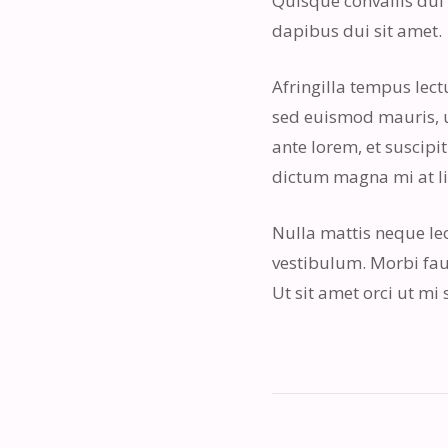
Quisque convallis dui 
dapibus dui sit amet.
Afringilla tempus lect
sed euismod mauris, ul
ante lorem, et suscipit
dictum magna mi at li
Nulla mattis neque leo
vestibulum. Morbi fauc
Ut sit amet orci ut mi s